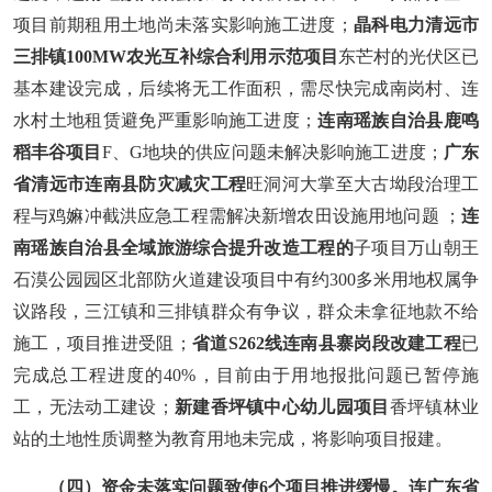
项目前期租用土地尚未落实影响施工进度；
晶科电力清远市
三排镇100MW农光互补综合利用示范项目
东芒村的光伏区已
基本建设完成，
后续
将无工作面积，需尽快完成南岗村、连
水村土地租赁避免严重影响施工进度；
连南瑶族自治县鹿鸣
稻丰谷项目
F、G地块的供应问题未解决影响施工进度；
广东
省清远市连南县防灾减灾工程
旺洞河大掌至大古坳段治理工
程与鸡嫲冲截洪应急工程需解决新增农田设施用地问题 ；
连
南瑶族自治县全域旅游综合提升改造工程的
子项目万山朝王
石漠公园园区北部防火道建设项目中有约300多米用地权属争
议路段，三江镇和三排镇群众有争议，群众未拿征地款不给
施工，项目推进受阻
；
省道S262线连南县寨岗段改建工程
已
完成总工程进度的40%，目前由于用地报批问题已暂停施
工，无法动工建设；
新建香坪镇中心幼儿园项目
香坪镇林业
站的土地性质调整为教育用地未完成，将影响项目报建。
（四）资金未落实
问题致使6个项目推进缓慢。连广东省