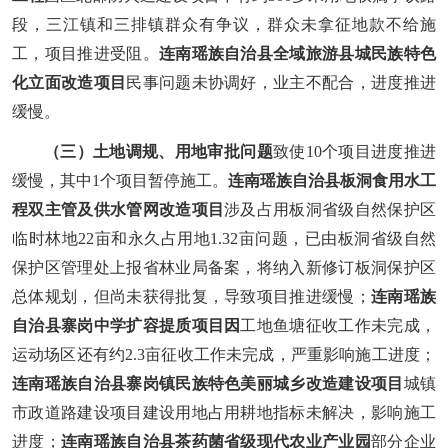
段，三江镇和三排镇群众有争议，群众未拿征地款不给施
工，项目推进受阻。
连南瑶族自治县全域旅游县城民族特色
化立面改造项目
民事问题未协调好，业主不配合，进度推进
缓慢。
（三）土
地调规、用地审批问题
致使10个项目进度推进
缓慢，其中1个项目暂停施工。
连南瑶族自治县板洞食用水工
程双主管及供水管网改造项目
涉及占用板洞省级自然保护区
临时林地22亩和永久占用地1.32亩问题，已由板洞省级自然
保护区管理处上报省林业局备案，将纳入新修订板洞保护区
总体规划，但尚未获得批复，导致项目推进缓慢；
连南瑶族
自治县寨岗中学扩容提质项目因
工地鱼塘征收工作未完成，
运动场区还有约2.3亩征收工作未完成，严重影响施工进度；
连南瑶族自治县寨岗镇民族特色美丽城乡改造建设项目
城镇
市政道路建设项目建设用地占用耕地指标未解决，
影响施工
进度
；
连南瑶族自治县茶药菌省级现代农业产业园
部分企业