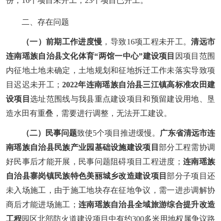
份，16个项目未开工，23个项目已开工。
二、
存在问题
（一）前期工作进度慢
，导致16项工程未开工。
清远市
连南瑶族自治县文化体育“两馆一中心”建设项目
因项目范围
内征地土地未确定，土地规划和征地拆迁工作未落实导致项
目迟迟未开工；
2022年连南瑶族自治县三江镇高标准农田建
设项目
选址范围线与我县重点建设项目和预留建设用地、垦
造水田有重叠，需要进行调整，无法开工建设。
（二）民事问题
致使5个项目推进缓慢。
广东省清远市连
南瑶族自治县民族产业园基础设施建设项目
部分工程需协调
好民事后才能开展，
民事问题
阻碍项目工程进度；
连南瑶族
自治县寨岗镇民族特色美丽城乡改造建设项目
部分子项目还
未入场施工，由于施工地块存在征地争议，需一进步调解协
商后才能进场施工；
连南瑶族自治县全域旅游综合提升改造
工程
园区北部防火道建设项目中有约300多米用地权属争议路