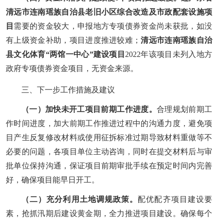
清远市连南瑶族自治县老旧小区综合改造及市政配套设施项
目
需要的资金较大，申报地方专项债券资金尚未获批，如没
有上级资金补助，项目进度推进较难；
清远市连南瑶族自治
县文化体育“两馆一中心”建设项目
2022年该项目未列入地方
政府专项债券资金项目，无资金来源。
三、
下一步工作措施及建议
（一）
加快未开工项目前期工作进度。
合理规划前期工
作时间进度，加大前期工作推进过程中的沟通力度，
避免项
目产生
反复修改材料或使用征拆标准过期导致材料重做等
不
必要的问题，各项目单位
主动咨询，同时在提交材料后
与审
批单位
保持沟通
，
保证项目前期审批手续在预定时间内完善
好，
确保项目能早日开工。
（二）
充分利用
土地调规政策。
配优配齐项目建设要
素，抢抓汛期后建设黄金期，全力推进项目建设。
确保每个