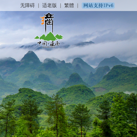
无障碍
|
适老版
|
繁體
|