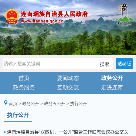
适老版
搜索
首页
要闻动态
政务公开
政务服务
互动交流
走进连南
首页
>
政务公开
>
政务五公开
>
执行公开
执行公开
连南瑶族自治县“双随机、一公开”监管工作联席会议办公室关