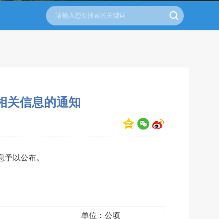
相关信息的通知
息予以公布。
                                                     单位：公顷