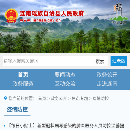
适老版
搜索
首页
要闻动态
政务公开
政务服务
互动交流
走进连南
您当前的位置：
首页
>
政务公开
>
焦点专题
>
疫情防控
疫情防控
【每日小贴士】新型冠状病毒感染的肺炎医务人员防控温馨提