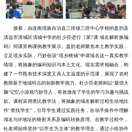
接着，由连南瑶族自治县三排镇三排中心学校的盘韵及
清远市清城区清城中学的杜少芬进行《第
7课 域名解析换编
码》同课异构课例教学展示。盘韵老师聚焦本土教学实践，
立足瑶乡实际，巧妙创设“瑶乡桃铺”申请域名这一真实教学
情境，将抽象的编码知识与本土文化、现实需求相融合，构
建了一节既有技术深度又具人文温度的示范课，展现了农村
教师基于地域特点的创新教学能力。杜少芬老师则以“最强大
脑”记忆小游戏巧妙导入，有效激发了学生的学习兴趣与挑战
欲。课程采用类比教学法，将抽象的域名解析过程生动地比
作“查找学生”，引导学生通过实践任务，在动手操作中理解
域名与IP地址的映射关系及编码转换原理。在教学过程中，
杜老师始终坚持“以学生为主体”的教学理念，通过小组协作