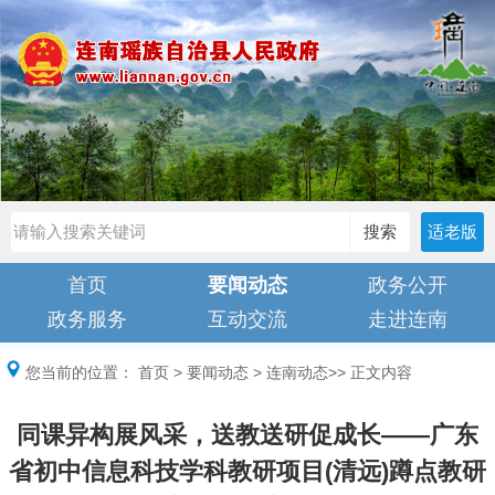
搜索
适老版
首页
要闻动态
政务公开
政务服务
互动交流
走进连南
您当前的位置：
首页
>
要闻动态
>
连南动态
>> 正文内容
同课异构展风采，送教送研促成长——广东
省初中信息科技学科教研项目(清远)蹲点教研