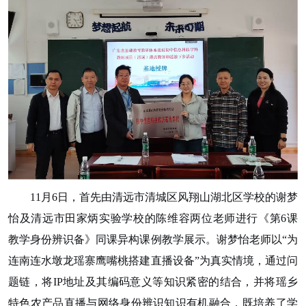
11月6日，首先由清远市清城区风翔山湖北区学校的谢梦
怡及清远市田家炳实验学校的陈维容两位老师进行《第6课
教学身份辨识备》同课异构课例教学展示。谢梦怡老师以“为
连南连水墩龙瑶寨鹰嘴桃搭建直播设备”为真实情境，通过问
题链，将IP地址及其编码意义等知识紧密的结合，并将瑶乡
特色农产品直播与网络身份辨识知识有机融合，既培养了学