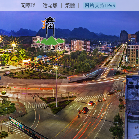
无障碍
|
适老版
|
繁體
|