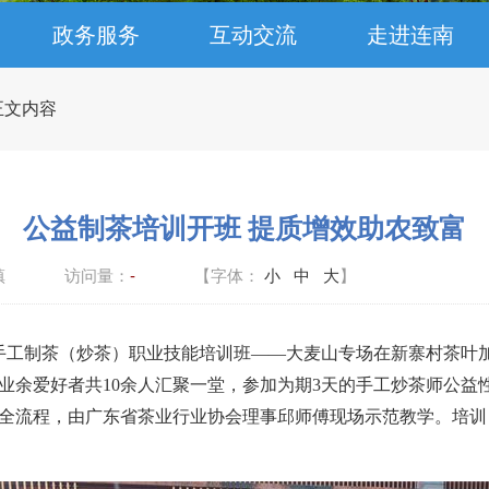
政务服务
互动交流
走进连南
 正文内容
公益制茶培训开班 提质增效助农致富
镇
访问量：
-
【字体：
小
中
大
】
技能手工制茶（炒茶）职业技能培训班——大麦山专场在新寨村茶
业余爱好者共10余人汇聚一堂，参加为期3天的手工炒茶师公益
全流程，由广东省茶业行业协会理事邱师傅现场示范教学。培训