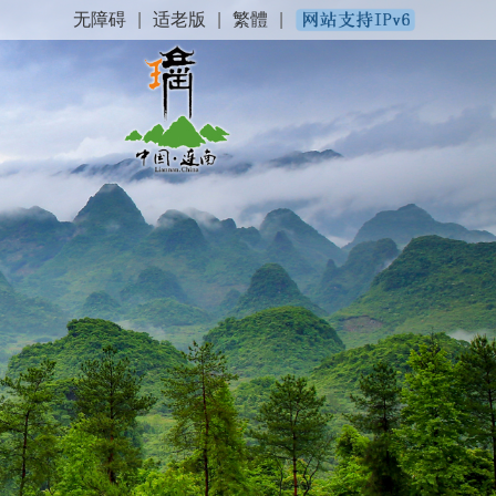
无障碍
|
适老版
|
繁體
|