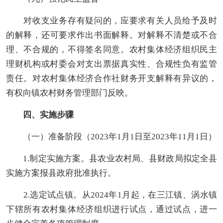
对收支业务存有疑问的，应要求有关人员给予
及时
的
解释
，
还可要求作出书面解释。
对解释不清楚或不合
理、不合规的，不得签名同意。
农村集体经济组织
民主
理财机构或村委会对支出票据真实性、合规性负有监管
责任。对农村集体经济合作社财务开支解释有异议的，
有权向镇农村财务管理部门反映。
四
、实施步骤
（一）准备阶段（20
23
年1月
1
日至202
3
年1
1
月1日）
1.制定实施方案。县农业农村局
、
县财政局
拟定全县
实施方案
报县政府批准执行
。
2.选定试点镇。从202
4
年1月起，在三江镇、涡水镇
下辖所有
农村集体经济组织
进行试点，通过试点，进一