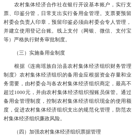
农村集体经济合作社在
银行
开设基本账户，实行支
票、印鉴分管，日常支出实行备用金管理。支票要预留
村委会负责人印章
，
预留印鉴必须由村委会专人管理，
并建立使用登记台账。
线上支付（网银、微信、支付宝
等）严格执行财务审批制度。
（三）实施备用金制度
根据《连南瑶族自治县农村集体经济组织财务管理
制度》
农村集体经济组织
的备用金应根据资金存量和业
务需要，由村委会与各
农村集体经济组织
商定，最高不
超过1000元，并由
农村集体经济组织
报账员保管。通过
备用金管理制度，控制
农村集体经济组织
现金的使用额
度，促进
农村集体经济组织
支出的规范化管理，防范
农
村集体经济组织
廉政风险。
（
四
）
加强
农村集体经济组织
票据管理