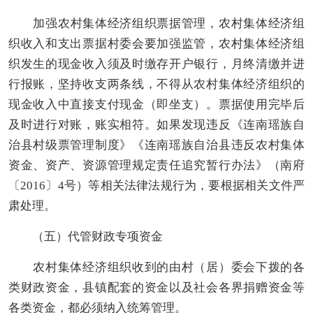
加强
农村集体经济组织
票据管理，
农村集体经济组
织
收入和支出票据村委会要加强监管，
农村集体经济组
织
发生的现金收入须及时缴存开户银行，月终清缴并进
行报账，坚持收支两条线，不得从
农村集体经济组织
的
现金收入中直接支付现金（即坐支）。票据使用完毕后
及时进行对账，账实相符。如果发现违反《连南瑶族自
治县村级票管理制度
》《
连南瑶族自治县违反农村集体
资金、资产、资源管理规定责任追究暂行办法》
（
南府
〔2016〕4号）等相关法律法规行为，要根据相关文件严
肃处理。
（五）代管财政专项资金
农村集体经济组织
收到的由村（居）委会下拨的各
类财政资金，县镇配套的资金以及社会各界捐赠资金等
各类资金，都必须纳入
统筹
管理。