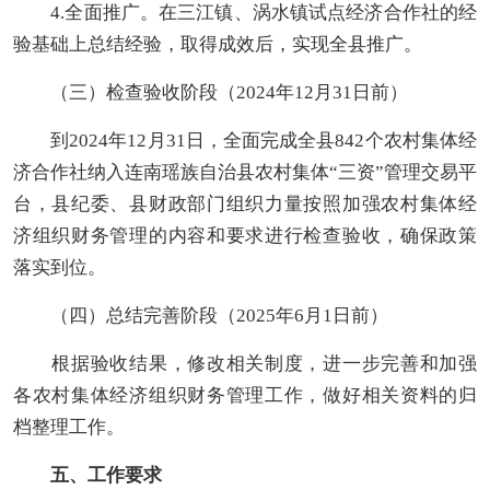
4.全面推广。在三江镇、涡水镇试点经济合作社的经
验基础上总结经验，
取得成效后，
实现全县
推广
。
（三）检查验收阶段（202
4
年
12
月
31
日
前
）
到202
4
年
12月31日
，全面完成全县84
2
个农村集体经
济合作社纳入连南瑶族自治县农村集体“三资”管理交易平
台，县纪委、县财政部门组织力量按照加强农村集体经
济组织财务管理的内容和要求进行检查验收，确保政策
落实到位。
（四）总结完善阶段（202
5
年
6
月1日
前
）
根据验收结果，修改相关制度，进一步完善和加强
各
农村集体经济组织
财务管理工作，做好相关资料的归
档整理工作。
五
、工作要求