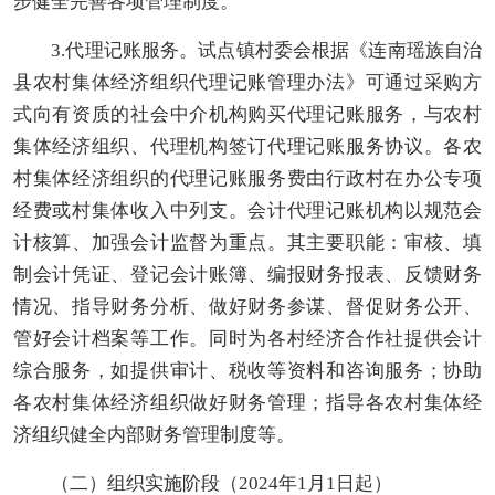
步健全完善各项管理制度。
3.代理记账服务。试点镇村委会根据《连南瑶族自治
县农村集体经济组织代理记账管理办法》可通过采购方
式向有资质的社会中介机构购买代理记账服务，与
农村
集体经济组织
、代理机构签订代理记账服务协议。各
农
村集体经济组织
的代理记账服务费由行政村在办公专项
经费或村集体收入中列支。会计代理记账机构以规范会
计核算、加强会计监督为重点。其主要职能：审核、填
制会计凭证、登记会计账簿、编报财务报表、反馈财务
情况、指导财务分析、做好财务参谋、督促财务公开、
管好会计档案等工作。同时为各村经济合作
社
提供会计
综合服务，如提供审计、税收等资料和咨询服务；协助
各
农村集体经济组织
做好财务管理；指导各
农村集体经
济组织
健全内部财务管理制度等。
（二）组织实施阶段（202
4
年
1
月
1
日
起
）