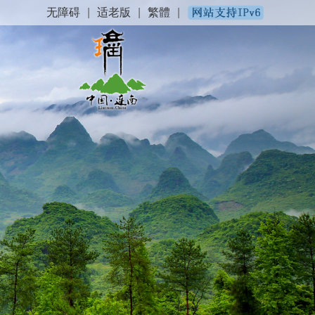
无障碍
|
适老版
|
繁體
|