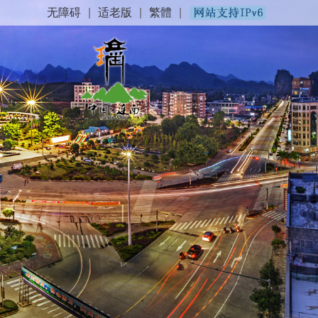
无障碍
|
适老版
|
繁體
|