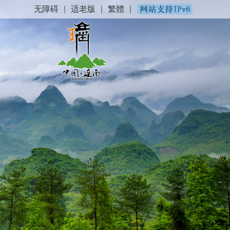
无障碍
|
适老版
|
繁體
|