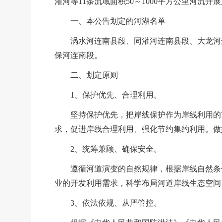
灌河
等
11
条流域面积
50～100
0
平方公里河流开展
一、本公告划定的河湖名单
涡水河连南县段
、
同灌河连南县段
、
大龙河
保河连南段。
二、划定原则
1、保护优先、合理利用。
坚持保护优先，把岸线保护作为岸线利用的
求，促进岸线合理利用、强化节约集约利用。做
2、统筹兼顾、确保安全。
遵循河道演变的自然规律，根据岸线自然条
业的开发利用需求，科学布局河道岸线生态空间
3、依法依规、从严管控。