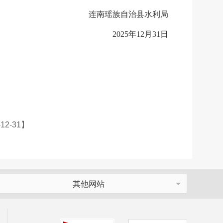
连南瑶族自治
县水利局
2025年
12
月
31
日
-12-31】
其他网站