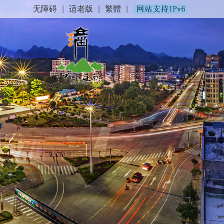
无障碍
|
适老版
|
繁體
|