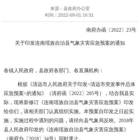
来源：县政府办公室
时间：
2022-09-01 16:31
南府
办
函〔
20
22
〕
23
号
关于印发连南瑶族自治县气象灾害应急预案的
通知
各镇人民政府，县政府各部门、各直属机构
：
根据《清远市人民政府关于印发
<清远市突发事件总体
应急预案>的通知》（清府函〔2022〕285号）
，
结合我县实
际，现将新
修订《连南瑶族自治县气象灾害应急预案》
印发
给你们
，请相关部门认真组织实施。本预案
自
印发之日起实
施，实施过程中遇到的问题，请
径向
县气象局反映
。
2018年
县人民政府印发的《连南瑶族自治县气象灾害应急预案》
（南府办〔2018〕34号）同时废止。