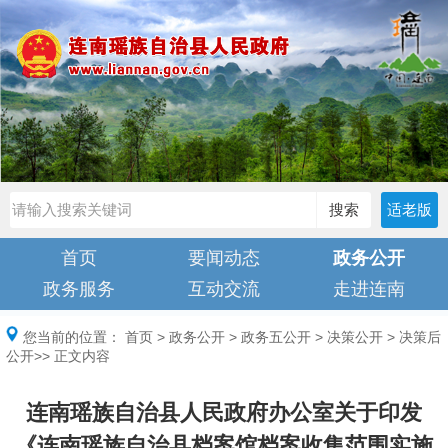
搜索
适老版
首页
要闻动态
政务公开
政务服务
互动交流
走进连南
您当前的位置：
首页
>
政务公开
>
政务五公开
>
决策公开
>
决策后
公开
>> 正文内容
连南瑶族自治县人民政府办公室关于印发
《连南瑶族自治县档案馆档案收集范围实施