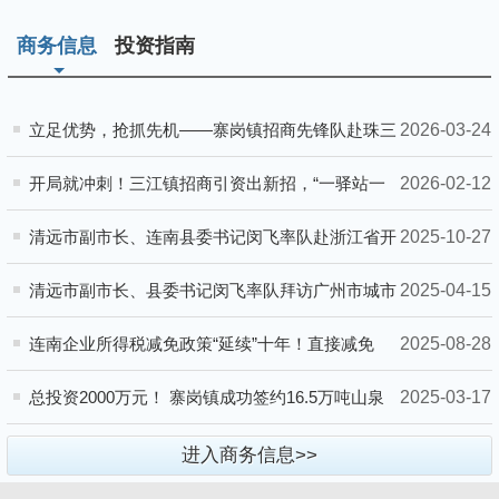
商务信息
投资指南
2026-03-24
立足优势，抢抓先机——寨岗镇招商先锋队赴珠三
角精准招商
2026-02-12
开局就冲刺！三江镇招商引资出新招，“一驿站一
馆一中心”正式亮相
2025-10-27
清远市副市长、连南县委书记闵飞率队赴浙江省开
展招商引资
2025-04-15
清远市副市长、县委书记闵飞率队拜访广州市城市
建设投资集团有限公司
2025-08-28
连南企业所得税减免政策“延续”十年！直接减免
40%大红利！
2025-03-17
总投资2000万元！ 寨岗镇成功签约16.5万吨山泉
水项目
进入商务信息>>