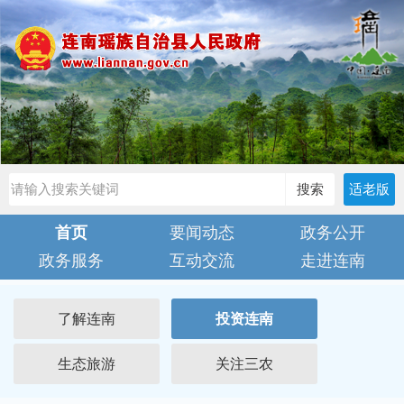
搜索
适老版
首页
要闻动态
政务公开
政务服务
互动交流
走进连南
了解连南
投资连南
生态旅游
关注三农