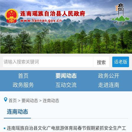
适老版
搜索
首页
要闻动态
政务公开
政务服务
互动交流
走进连南
首页
>
要闻动态
>
连南动态
连南动态
连南瑶族自治县文化广电旅游体育局春节假期紧抓安全生产工