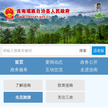
搜索
适老版
首页
要闻动态
政务公开
政务服务
互动交流
走进连南
了解连南
投资连南
生态旅游
关注三农