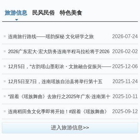
旅游信息
民风民俗
特色美食
2026-07-24
连南旅行路线——瑶韵探秘 文化研学之旅
2026-02-02
2026广东宏大·宏大防务连南半程马拉松将于2026
年3月29日（星期日）上午7:30开跑
2025-12-06
12月5日，“古韵瑶山墨彩浓・文旅融合促振兴——
连南瑶族文化主题艺术展”在广东瑶族博物馆正式
2025-11-24
12月5日至7日，连南瑶族自治县将举行第十五
拉开帷幕
届“盘王节·耍歌堂”瑶族文化艺术活动
2025-10-11
“跟着《瑶族舞曲》去旅行之2025年广东·连南第十
一届瑶排梯田稻田鱼文化季”活动顺利开展
2025-09-12
连南稻田鱼文化季即将开始！#跟着《瑶族舞曲》
去旅行#稻田鱼文化季
进入旅游信息>>