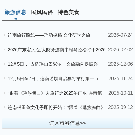
旅游信息
民风民俗
特色美食
2026-07-24
连南旅行路线——瑶韵探秘 文化研学之旅
2026-02-02
2026广东宏大·宏大防务连南半程马拉松将于2026
年3月29日（星期日）上午7:30开跑
2025-12-06
12月5日，“古韵瑶山墨彩浓・文旅融合促振兴——
连南瑶族文化主题艺术展”在广东瑶族博物馆正式
2025-11-24
12月5日至7日，连南瑶族自治县将举行第十五
拉开帷幕
届“盘王节·耍歌堂”瑶族文化艺术活动
2025-10-11
“跟着《瑶族舞曲》去旅行之2025年广东·连南第十
一届瑶排梯田稻田鱼文化季”活动顺利开展
2025-09-12
连南稻田鱼文化季即将开始！#跟着《瑶族舞曲》
去旅行#稻田鱼文化季
进入旅游信息>>