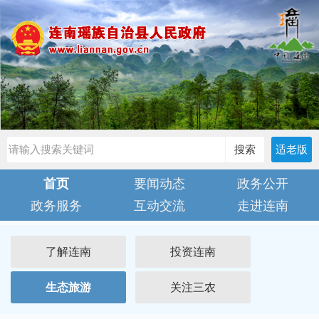
搜索
适老版
首页
要闻动态
政务公开
政务服务
互动交流
走进连南
了解连南
投资连南
生态旅游
关注三农