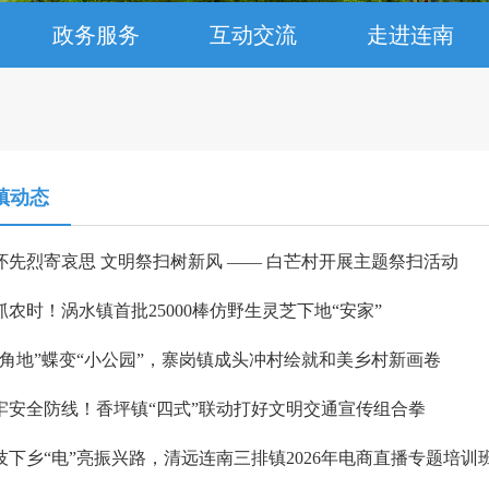
政务服务
互动交流
走进连南
镇动态
怀先烈寄哀思 文明祭扫树新风 —— 白芒村开展主题祭扫活动
抓农时！涡水镇首批25000棒仿野生灵芝下地“安家”
边角地”蝶变“小公园”，寨岗镇成头冲村绘就和美乡村新画卷
牢安全防线！香坪镇“四式”联动打好文明交通宣传组合拳
技下乡“电”亮振兴路，清远连南三排镇2026年电商直播专题培训