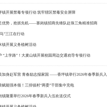
坪镇开展禁毒专项行动 筑牢辖区禁毒安全屏障
足优势，抢抓先机——寨岗镇招商先锋队赴珠三角精准招商
瑶马”三江在行动
水镇开展义务植树活动
护 “上学路”！大麦山镇开展校园周边交通劝导专项行动
装加身赴军营 青春励志报家国 ——香坪镇举行2026年春季新兵
准赋能强本领！三排镇村“两委”干部集中充电
岗镇隆重举行2026年春季新兵入伍欢送仪式
坪镇开展义务植树活动