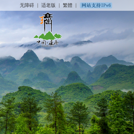
无障碍
|
适老版
|
繁體
|