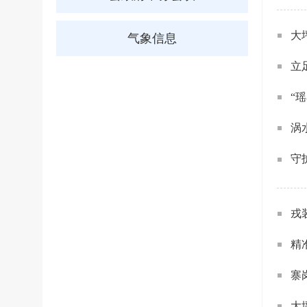
大
气象信息
立
“
涡
守
戎
精
寨
大