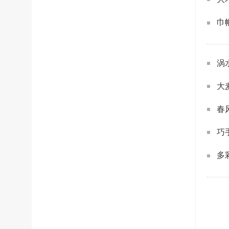
巾
涡
大
春
巧
多