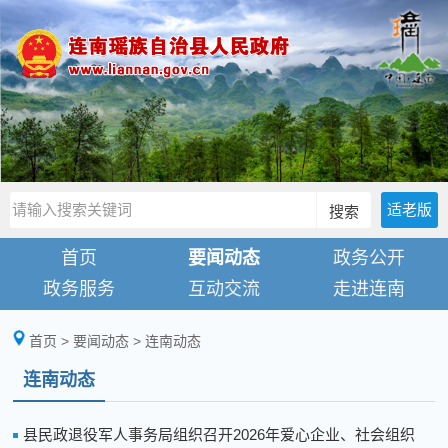
适老版
搜索
首页
要闻动态
政务公开
政务服务
互动交流
走进连南
首页
>
要闻动态
>
连南动态
连南动态
县民政退役军人事务局组织召开2026年爱心企业、社会组织