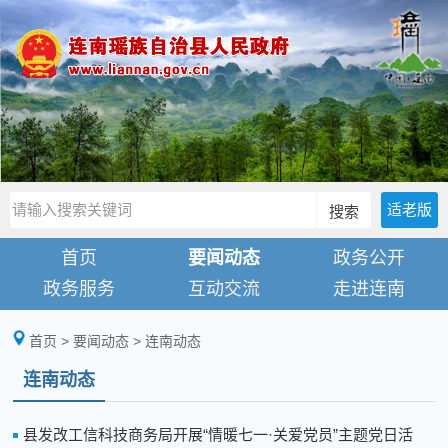
适老版
搜索
首页
要闻动态
政务公开
政务服务
互动交流
走进连南
首页
>
要闻动态
>
连南动态
连南动态
县发改工信科技商务局开展“情暖七一·关爱党员”主题党日活